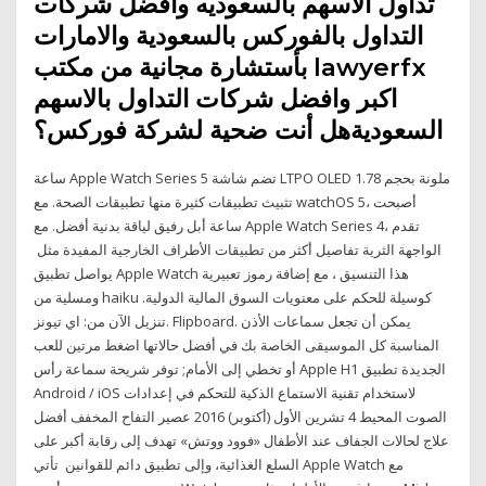
تداول الاسهم بالسعوديه وافضل شركات
التداول بالفوركس بالسعودية والامارات
بأستشارة مجانية من مكتب lawyerfx
اكبر وافضل شركات التداول بالاسهم
السعوديةهل أنت ضحية لشركة فوركس؟
ساعة Apple Watch Series 5 تضم شاشة LTPO OLED ملونة بحجم 1.78
تثبيث تطبيقات كثيرة منها تطبيقات الصحة. مع watchOS 5، أصبحت
ساعة أبل رفيق لياقة بدنية أفضل. مع Apple Watch Series 4، تقدم
الواجهة الثرية تفاصيل أكثر من تطبيقات الأطراف الخارجية المفيدة مثل
يواصل تطبيق Apple Watch هذا التنسيق ، مع إضافة رموز تعبيرية
ومسلية من haiku كوسيلة للحكم على معنويات السوق المالية الدولية.
تنزيل الآن من: اي تيونز. Flipboard. يمكن أن تجعل سماعات الأذن
المناسبة كل الموسيقى الخاصة بك في أفضل حالاتها اضغط مرتين للعب
أو تخطي إلى الأمام; توفر شريحة سماعة رأس Apple H1 الجديدة تطبيق
Android / iOS لاستخدام تقنية الاستماع الذكية للتحكم في إعدادات
الصوت المحيط 4 تشرين الأول (أكتوبر) 2016 عصير التفاح المخفف أفضل
علاج لحالات الجفاف عند الأطفال «فوود ووتش» تهدف إلى رقابة أكبر على
السلع الغذائية، وإلى تطبيق دائم للقوانين تأتي Apple Watch مع