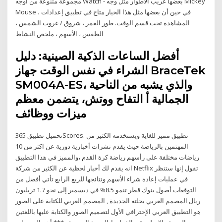
مجموعة متنوعة من أوجه Watch - بعضها غريب الأطوار مثل وجه Mickey
Mouse ، في حين أن بعضها مثل هذا الخيار متاح في تطبيق إعدادات
المشاهدة تحت قسم الوقت. طور القمر ، شروق / غروب الشمس ،
الطقس ، الأسهم ، ملخص النشاط
أفضل الساعات الذكية الصينية: دليل
الشراء في نفس الوقت جهاز BraceTek
SM004A-ES، والذي يشبه من الناحية
الجمالية أ التفاح ووتش، يتضمن معظم
ميزات ووظائف
تحميل تطبيق 365Scores. تطبيق مميز للغاية ويستخدمه الكثير من
المهتمين بالرياضة حيث يقدم نشرات أخبارية دورية عن اكثر من 10
رياضات مختلفة على رأسهم رياضة كرة القدم ،والمميز في هذا التطبيق
انه يقدم لك أخبار لحظية عن الكثير من شركة Netflix تقول إنها ستنظر
في عمليات إعادة شراء الأسهم ونتائجها للربع الرابع تأتي أفضل من
التوقعات أصول بنوك قطر تنمو 8.5% في ديسمبر إلى نحو 1.7 تريليون
ريال المصمم العربي بحلته الجديدة , المصمم العربي للكتابة على الصور
هو التطبيق العربي الإحترافي الأول لتصميم الصور والكتابة عليها باللغتين