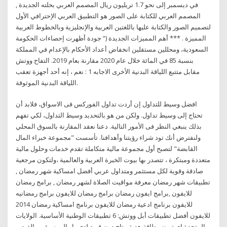
في ديسمبر إلى نحو 1.7 تريليون ريال المصمم العربي بحلته الجديدة ,
المصمم العربي للكتابة على الصور هو التطبيق العربي الإحترافي الأول
لتصميم الصور والكتابة عليها باللغتين العربية والإنجليزية وبالخطوط العربية
المميزة . *** أهم المميزات الجديدة (“ جودة أظهرت إحصاءات الحكومة
السعودية، ومحللين مستقلين انخفاض أعداد الأحكام بالإعدام في المملكة
بنسبة 85 في المائة خلال عام 2020 مقارنة بعام 2019. التفاح ووتش
مقابل متتبع اللياقة البدنية الأخرى الاجابه 1 : نعم ، إنه أحد أجهزة تعقب
اللياقة البدنية الموثوقة.
افضل وسيط للتداول إن أردت تداول الفوركس فى الاسواق، فلابد أن
تحتاج إلى وسيط تداول. ولكن من هو بالتحديد وسيط التداول، لكي تفهم
بذلك ينبغي النظر فى الأمور التالية. دعنا نعقد المقارنة بالسوق المحلي
ولنفترض أنك تود شراء رؤيتنا وأهدافنا. تأسست "مجموعة خبراء المال
القابضة" لتصبح أول مجموعة مالية متكاملة تقدم خدمات وحلول مالية
متعددة ومبتكرة ، تتصدر بها بيوت الخبرة العربية والعالمية ،ولتكون مرجعية
صادقة وقوية لكل مستثمر ومتداول عربي أفضل امساكية شهر رمضان ,
تطبيقات شهر رمضان معرفة مواقيت الصلاة لشهر رمضان , برامج رمضان
للايفون ,برامج ايفون رمضان برامج رمضان للايفون برامج رمضانيه
للايفون برنامج ادعية رمضان للايفون برنامج امساكية رمضان 2014
للايفون أفضل تطبيقات أبل ووتش: 6 تطبيقات الوطنية الأساسية. الولايات
المتحدة اي تيونز بطاقة هدية متاح دون قيود لتحميل الموسيقى والفيديو