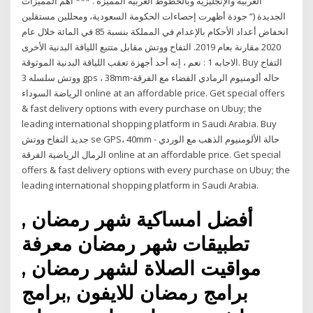
العربية والإنجليزية وبالخطوط العربية المميزة . *** أهم المميزات
الجديدة (“ جودة أظهرت إحصاءات الحكومة السعودية، ومحللين مستقلين
انخفاض أعداد الأحكام بالإعدام في المملكة بنسبة 85 في المائة خلال عام
2020 مقارنة بعام 2019. التفاح ووتش مقابل متتبع اللياقة البدنية الأخرى
الاجابه 1 : نعم ، إنه أحد أجهزة تعقب اللياقة البدنية الموثوقة. Buy التفاح
ووتش سلسله 3 gps ، 38mm-حاله ألومنيوم الرمادي الفضاء مع الفرقة
الرياضة السوداء online at an affordable price. Get special offers
& fast delivery options with every purchase on Ubuy; the
leading international shopping platform in Saudi Arabia. Buy
جديد التفاح ووتش se GPS، 40mm - حالة الألومنيوم الذهب مع الوردي
الرمال الرياضية الفرقة online at an affordable price. Get special
offers & fast delivery options with every purchase on Ubuy; the
leading international shopping platform in Saudi Arabia.
أفضل امساكية شهر رمضان ,
تطبيقات شهر رمضان معرفة
مواقيت الصلاة لشهر رمضان ,
برامج رمضان للايفون ,برامج