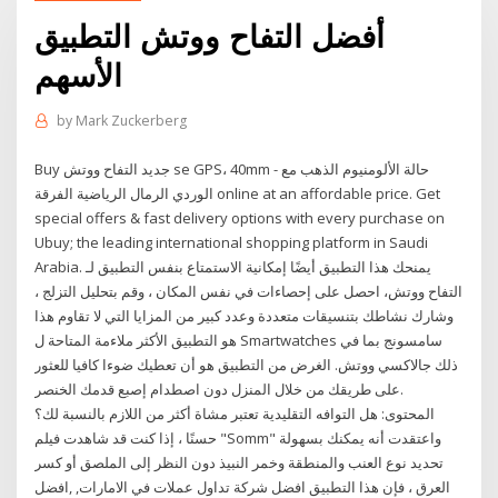
أفضل التفاح ووتش التطبيق
الأسهم
by
Mark Zuckerberg
Buy جديد التفاح ووتش se GPS، 40mm - حالة الألومنيوم الذهب مع
الوردي الرمال الرياضية الفرقة online at an affordable price. Get
special offers & fast delivery options with every purchase on
Ubuy; the leading international shopping platform in Saudi
Arabia. يمنحك هذا التطبيق أيضًا إمكانية الاستمتاع بنفس التطبيق لـ
التفاح ووتش، احصل على إحصاءات في نفس المكان ، وقم بتحليل التزلج ،
وشارك نشاطك بتنسيقات متعددة وعدد كبير من المزايا التي لا تقاوم هذا
هو التطبيق الأكثر ملاءمة المتاحة ل Smartwatches سامسونج بما في
ذلك جالاكسي ووتش. الغرض من التطبيق هو أن تعطيك ضوءا كافيا للعثور
على طريقك من خلال المنزل دون اصطدام إصبع قدمك الخنصر.
المحتوى: هل التوافه التقليدية تعتبر مشاة أكثر من اللازم بالنسبة لك؟
حسنًا ، إذا كنت قد شاهدت فيلم "Somm" واعتقدت أنه يمكنك بسهولة
تحديد نوع العنب والمنطقة وخمر النبيذ دون النظر إلى الملصق أو كسر
العرق ، فإن هذا التطبيق افضل شركة تداول عملات في الامارات, ,افضل