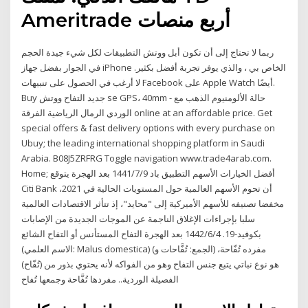
Ameritrade أربع منصات
ربما لا تحتاج إلى أن تكون أبل ووتش التطبيقات لكل شيء جيدة الحجم
في الجوار بفضل جهاز iPhone الخاص بي ، والذي يوفر تجربة أفضل بكثير.
لا أرغب في الحصول على تنبيهات Facebook على Apple Watch أيضًا.
Buy جديد التفاح ووتش se GPS، 40mm - حالة الألومنيوم الذهب مع
الوردي الرمال الرياضية الفرقة online at an affordable price. Get
special offers & fast delivery options with every purchase on
Ubuy; the leading international shopping platform in Saudi
Arabia. B08J5ZRFRG Toggle navigation www.trade4arab.com.
Home; أفضل الخيارات الأسهم التطبيق باد 9‏‏/7‏‏/1441 بعد الهجرة يتوقع
Citi Bank أن تحوم الأسهم العالمية حول المستويات الحالية في 2021،
مخفضا تصنيفه للأسهم الأميركية إلى "محايد"، إذ تتأثر الاقتصادات العالمية
سلبا بإجراءات الإغلاق الناجمة عن الموجات الجديدة من الإصابات
بكوفيد-19. 4‏‏/6‏‏/1442 بعد الهجرة التفاح المستأنس أو التفاح الشائع
(الاسم العلمي: Malus domestica) (مفرده تُفّاحة، (الجمع: تُفَّاحات و
تُفّاح)) هو نوع نباتي يتبع جنس التفاح وهو من الفواكه لأنه يحتوي بذور من
الفصيلة الوردية.. مفردها تُفَّاحة وجمعها تُفاح