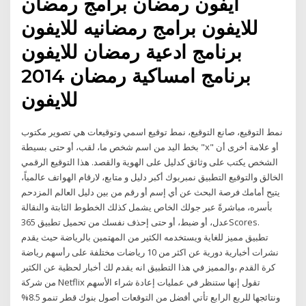
ايفون رمضان برامج رمضان
للايفون برامج رمضانيه للايفون
برنامج ادعية رمضان للايفون
برنامج امساكية رمضان 2014
للايفون
نمط التوقيع، صانع التوقيع، نمط توقيع اسمي وتوقيعات هي تصوير مكتوب
بخط اليد من اسم شخص ما، لقب، أو حتى بسيطة "x" أو علامة أخرى أن
الشخص يكتب على وثائق كدليل على الهوية والقصد. هذا التوقيع الرقمي
الخالق والتوقيع التطبيق نمبربوك أكبر دليل و متابع، لارقام الهواتف عالمياً،
يتيح أمامك فرصة البحث عن أي إسم أو رقم من بين دليل العالم المزدحم
بأسره، مباشرةً عبر جولك الخاص يشمل كذلك الخطوط الثابتة والنقالة
عدل، أو ضبط، أو حتى إحذف نفسك من تحميل تطبيق 365Scores.
تطبيق مميز للغاية ويستخدمه الكثير من المهتمين بالرياضة حيث يقدم
نشرات أخبارية دورية عن اكثر من 10 رياضات مختلفة على رأسهم رياضة
كرة القدم ،والمميز في هذا التطبيق انه يقدم لك أخبار لحظية عن الكثير
من شركة Netflix تقول إنها ستنظر في عمليات إعادة شراء الأسهم
ونتائجها للربع الرابع تأتي أفضل من التوقعات أصول بنوك قطر تنمو 8.5%