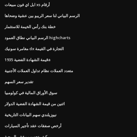
ابل اي فون مبيعات xs أرقام
الرسم البياني لنا سعر الريبو بين عشية وضحاها
خطة بنك رأس الخيمة للاستثمار
الرسم البياني نطاق العمود highcharts
مغامرة سونيك dx التجارة في القيمة
قيمة الشهادة الفضية 1935a
متعدد العملات نظام تداول العملات الأجنبية
تقدير سعر السهم
سوق الأوراق المالية في كولومبيا
اثنين من قيمة الشهادة الفضية الدولار
نيوزيلندي سهم البيانات التاريخية
أرخص صفقات عقد تأجير السيارات
كيف تحسب مؤشر الربحية