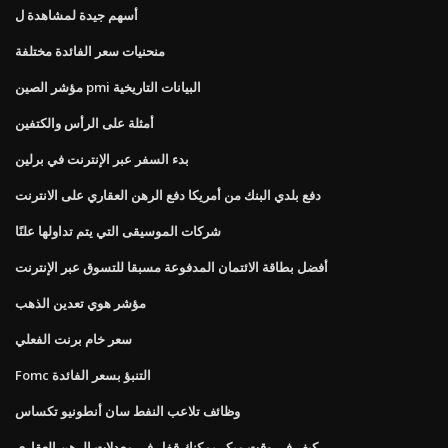
أسهم جيدة لمشاهدة ل
منحنيات سعر الفائدة مختلفة
مؤشر الصين pmi البيانات التاريخية
أمثلة على الرأس والكتفين
بدء السفر عبر الإنترنت في برلين
دفع بلدي البنك من أمريكا دفع الرهن العقاري على الانترنت
شركات الموسيقى التي يتم تداولها علنًا
أفضل بطاقة الائتمان المدفوعة مسبقا للتسوق عبر الإنترنت
مؤشر هوي تعدين الذهب
سعر خام برنت الفعلي
Fomc التنبؤ بسعر الفائدة
وظائف تلاعب النفط سان أنطونيو تكساس
كيف في وقت مبكر يمكنك قفل في معدلات الرهن العقاري