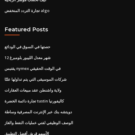
تجارة التردد المنخفض algo
Featured Posts
حصتها في السوق في الودائع
12 شهر معدل الليبور بلومبرغ
يقتبس nymex في الوقت الحقيقي
شركات الموسيقى التي يتم تداولها علنًا
ولاية واشنطن عقد مبيعات العقارات
تجارة دائمة الخضرة tustin كاليفورنيا
دويتشه بنك عبر الإنترنت المصرفية وساطة
الوصف الوظيفي لفني عمليات النفط والغاز
الأسهم قرش أفضل التطبيق